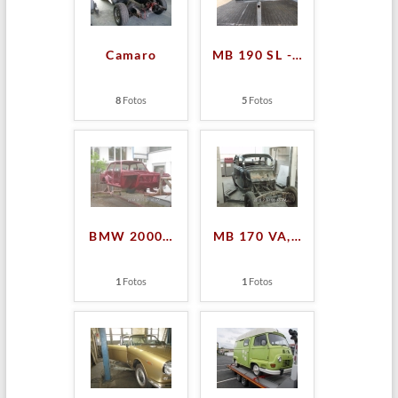
Camaro
MB 190 SL -
…
8
Fotos
5
Fotos
BMW 2000
…
MB 170 VA,
…
1
Fotos
1
Fotos