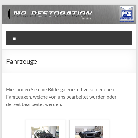
Zum
Inhalt
springen
Mr.
Menü
Restoration
Service
Fahrzeuge
Fachbetrieb
für
historische
Hier finden Sie eine Bildergalerie mit verschiedenen
Fahrzeuge
Fahrzeugen, welche von uns bearbeitet wurden oder
in
derzeit bearbeitet werden.
Hessen