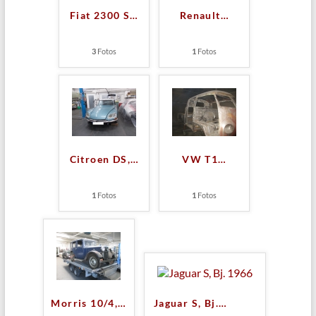
Fiat 2300 S
…
Renault
…
3
Fotos
1
Fotos
Citroen DS,
…
VW T1
…
1
Fotos
1
Fotos
Morris 10/4,
…
Jaguar S, Bj.
…