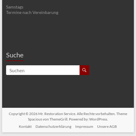
Samstags
Termine nach Vereinbarung
Suche
Copyright © 2026
Mr. Restoration Service
. Alle Rechte vorbehalten. Theme
Spacious
von ThemeGrill. Powered by:
WordPress
.
Kontakt
Datenschutzerklärung
Impressum
Unsere AGB