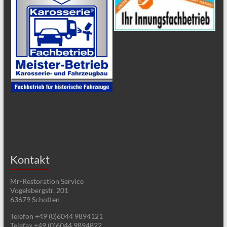
Kontakt
Mr-Restoration Service
Vogelsbergstr. 201
63679 Schotten
Telefon +49 (0)6044 9894121
Telefax +49 (0)6044 9894822